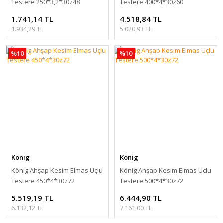
Testere 250*3,2*30z48
Testere 400*4*30z60
1.741,14 TL
4.518,84 TL
1.934,29 TL
5.020,93 TL
%10
%10
König
König
König Ahşap Kesim Elmas Uçlu
König Ahşap Kesim Elmas Uçlu
Testere 450*4*30z72
Testere 500*4*30z72
5.519,19 TL
6.444,90 TL
6.132,12 TL
7.161,00 TL