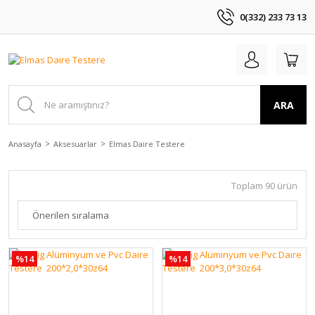
0(332) 233 73 13
ARA
Anasayfa
Aksesuarlar
Elmas Daire Testere
Toplam 90 ürün
%14
%14