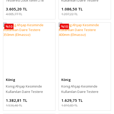
Testeresi 200x10mm z18
Kullanılan Daire Testere
300mm (Elmassız)
3.605,20 TL
1.086,50 TL
4.005,77 TL
1.207,22 TL
%10
%10
König
König
Konig Ahşap Kesiminde
Konig Ahşap Kesiminde
Kullanılan Daire Testere
Kullanılan Daire Testere
350mm (Elmassız)
400mm (Elmassız)
1.382,81 TL
1.629,75 TL
1.536,46 TL
1.810,83 TL