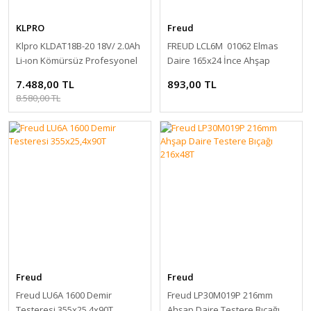
KLPRO
Freud
Klpro KLDAT18B-20 18V/ 2.0Ah
FREUD LCL6M 01062 Elmas
Li-ıon Kömürsüz Profesyonel
Daire 165x24 İnce Ahşap
Daire Testere
Kesim
7.488,00 TL
893,00 TL
8.580,00 TL
Freud
Freud
Freud LU6A 1600 Demir
Freud LP30M019P 216mm
Testeresi 355x25,4x90T
Ahşap Daire Testere Bıçağı