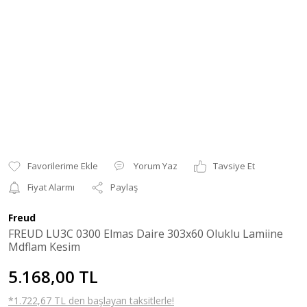
Yorum Yaz
Tavsiye Et
Fiyat Alarmı
Paylaş
Freud
FREUD LU3C 0300 Elmas Daire 303x60 Oluklu Lamiine
Mdflam Kesim
5.168,00 TL
*1.722,67 TL den başlayan taksitlerle!