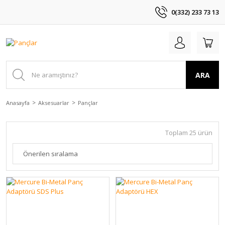
0(332) 233 73 13
ARA
Anasayfa
Aksesuarlar
Pançlar
Toplam 25 ürün