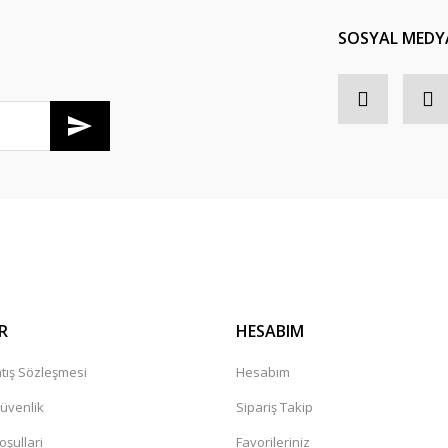
SOSYAL MEDY
R
HESABIM
tış Sözleşmesi
Hesabım
Güvenlik
Sipariş Takip
oşullari
Favorileriniz