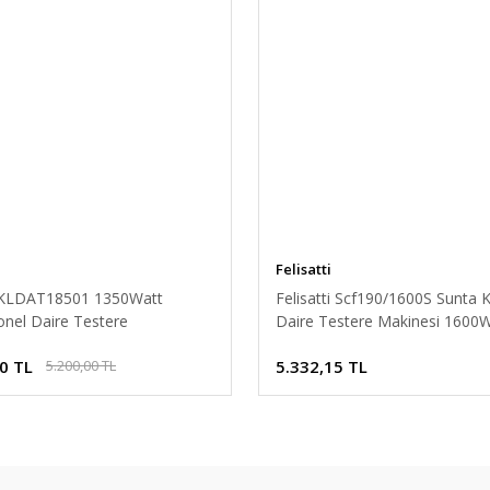
Felisatti
KLDAT18501 1350Watt
Felisatti Scf190/1600S Sunta
onel Daire Testere
Daire Testere Makinesi 1600
0 TL
5.332,15 TL
5.200,00 TL