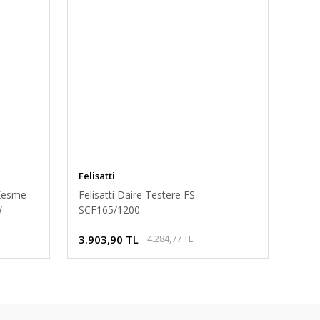
Felisatti
 Kesme
Felisatti Daire Testere FS-
W
SCF165/1200
3.903,90 TL
4.284,77 TL