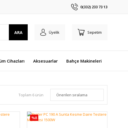
0(332) 233 73 13
ARA
Üyelik
Sepetim
üm Cihazları
Aksesuarlar
Bahçe Makineleri
Toplam 6 ürün
%8