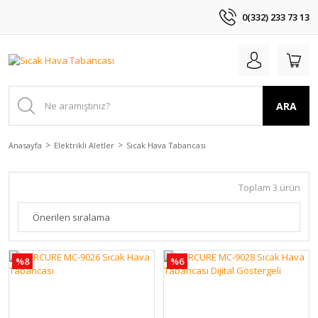
0(332) 233 73 13
ARA
Anasayfa
Elektrikli Aletler
Sıcak Hava Tabancası
Toplam 3 ürün
%8
%6