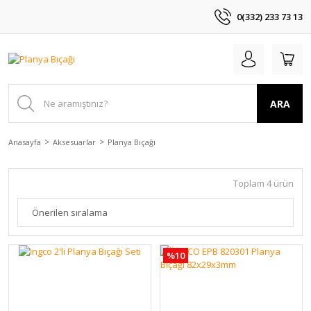
0(332) 233 73 13
ARA
Anasayfa
Aksesuarlar
Planya Bıçağı
Toplam 4 ürün
%10