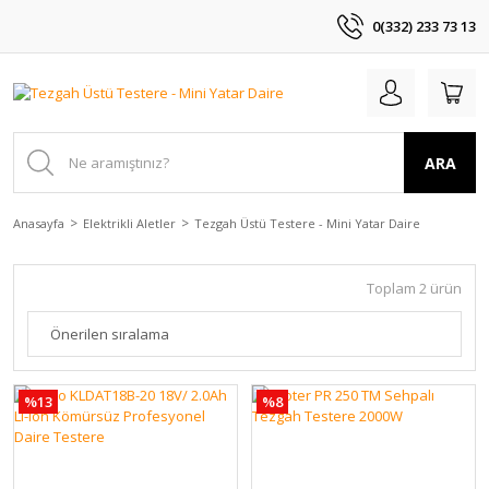
0(332) 233 73 13
ARA
Anasayfa
Elektrikli Aletler
Tezgah Üstü Testere - Mini Yatar Daire
Toplam 2 ürün
%13
%8