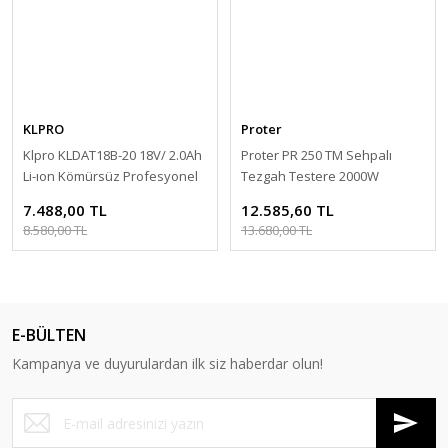
KLPRO
Proter
Klpro KLDAT18B-20 18V/ 2.0Ah
Proter PR 250 TM Sehpalı
Li-ıon Kömürsüz Profesyonel
Tezgah Testere 2000W
Daire Testere
7.488,00 TL
12.585,60 TL
8.580,00 TL
13.680,00 TL
E-BÜLTEN
Kampanya ve duyurulardan ilk siz haberdar olun!