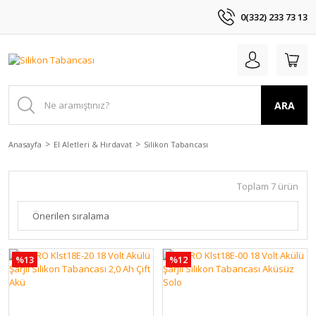
0(332) 233 73 13
ARA
Anasayfa
El Aletleri & Hırdavat
Silikon Tabancası
Toplam 7 ürün
%13
%12