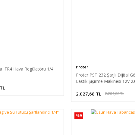
Proter
nıa FR4 Hava Regülatörü 1/4
Proter PST 232 Şarjlı Dijital Gö
Lastik Şişirme Makinesi 12V 2
 TL
150PSI
2.027,68 TL
2.204,00 TL
%9