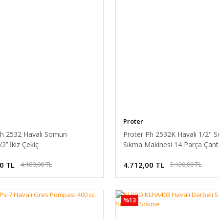
Proter
Ph 2532 Havalı Somun
Proter Ph 2532K Havalı 1/2''
’’ İkiz Çekiç
Sıkma Makinesi 14 Parça Çanta
0 TL
4.712,00 TL
4.180,00 TL
5.130,00 TL
%13