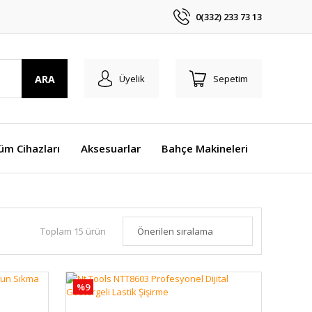
0(332) 233 73 13
ARA
Üyelik
Sepetim
üm Cihazları
Aksesuarlar
Bahçe Makineleri
Toplam 15 ürün
%9