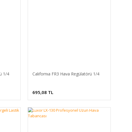
ü 1/4
Calıfornıa FR3 Hava Regülatörü 1/4
695,08 TL