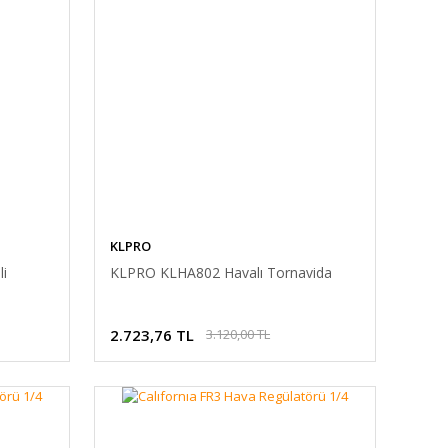
KLPRO
i
KLPRO KLHA802 Havalı Tornavida
2.723,76 TL
3.120,00 TL