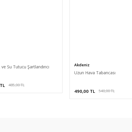
Akdeniz
 ve Su Tutucu Şartlandırıcı
Uzun Hava Tabancası
 TL
485,00 TL
490,00 TL
540,00 TL