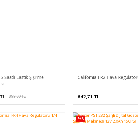
 Saatli Lastik Şişirme
Calıfornıa FR2 Hava Regülatör
sı
 TL
642,71 TL
399,00 TL
%8