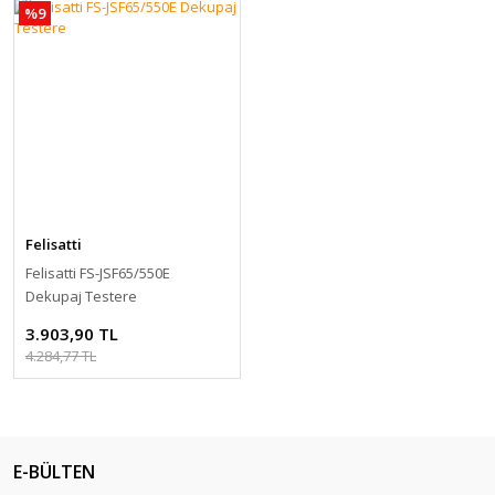
%9
Felisatti
Felisatti FS-JSF65/550E
Dekupaj Testere
3.903,90 TL
4.284,77 TL
E-BÜLTEN