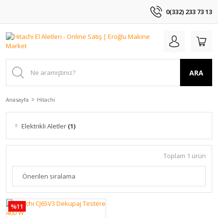
0(332) 233 73 13
ARA
Anasayfa
Hitachi
Elektrikli Aletler
(1)
Toplam 1 ürün
%11