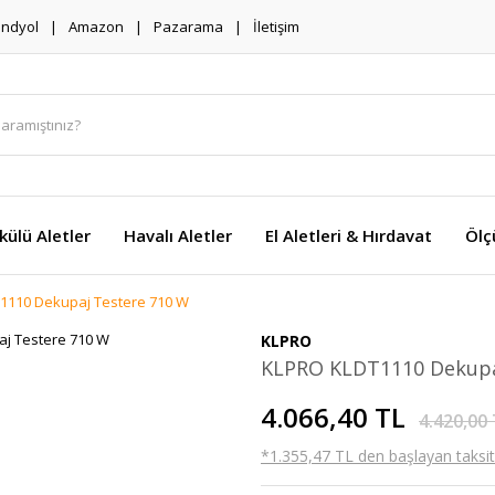
endyol
Amazon
Pazarama
İletişim
külü Aletler
Havalı Aletler
El Aletleri & Hırdavat
Ölç
1110 Dekupaj Testere 710 W
KLPRO
KLPRO KLDT1110 Dekupa
4.066,40 TL
4.420,00
*1.355,47 TL den başlayan taksitl