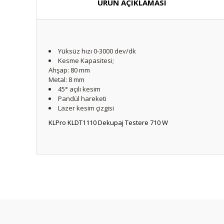
ÜRÜN AÇIKLAMASI
Yüksüz hızı 0-3000 dev/dk
Kesme Kapasitesi;
Ahşap: 80 mm
Metal: 8 mm
45
° açılı kesim
Pandül hareketi
Lazer kesim çizgisi
KLPro KLDT1110 Dekupaj Testere 710 W