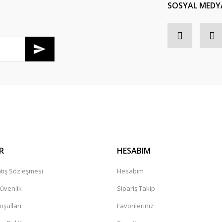
SOSYAL MEDY
R
HESABIM
tış Sözleşmesi
Hesabım
Güvenlik
Sipariş Takip
oşullari
Favorileriniz