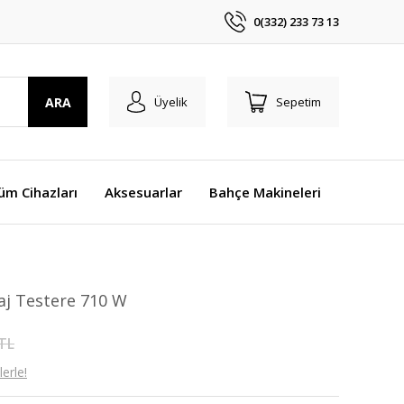
0(332) 233 73 13
ARA
Üyelik
Sepetim
üm Cihazları
Aksesuarlar
Bahçe Makineleri
j Testere 710 W
 TL
erle!