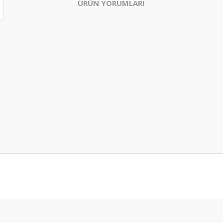
ÜRÜN YORUMLARI
Bu ürüne ilk yorumu siz yapın!
Yorum Yaz