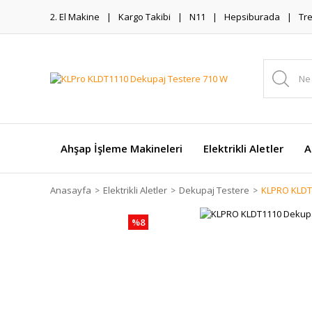
2. El Makine
Kargo Takibi
N11
Hepsiburada
Tr
Ahşap İşleme Makineleri
Elektrikli Aletler
A
Anasayfa
Elektrikli Aletler
Dekupaj Testere
KLPRO KLDT
%8