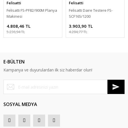
Felisatti
Felisatti
Felisatti FS-PF82/900M Planya
Felisatti Daire Testere FS-
Makinesi
SCF165/1200
4.808,46 TL
3.903,90 TL
5.236,94 TL
4.284,77 TL
E-BÜLTEN
Kampanya ve duyurulardan ilk siz haberdar olun!
SOSYAL MEDYA