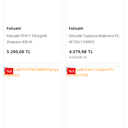
Felisatti
Felisatti
Felisatti TP617 Titreşimli
Felisatti Taşlama Makinesi FS-
Zımpara 430 W
AF125/1100VES
5.200,00 TL
4.379,98 TL
4.760,85 TL
%8
%9