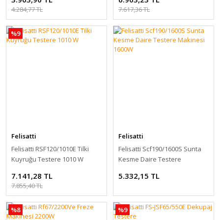
4.284,77 TL
7.617,36 TL
%9
Felisatti
Felisatti
Felisatti RSF120/1010E Tilki
Felisatti Scf190/1600S Sunta
Kuyruğu Testere 1010 W
Kesme Daire Testere
Makinesi 1600W
7.141,28 TL
5.332,15 TL
7.855,40 TL
%8
%9