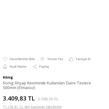
Yorum Yaz
Tavsiye Et
Fiyat Alarmı
Paylaş
König
Konig Ahşap Kesiminde Kullanılan Daire Testere
500mm (Elmassız)
3.409,83 TL
3.788,70 TL
*1.136,61 TL den başlayan taksitlerle!