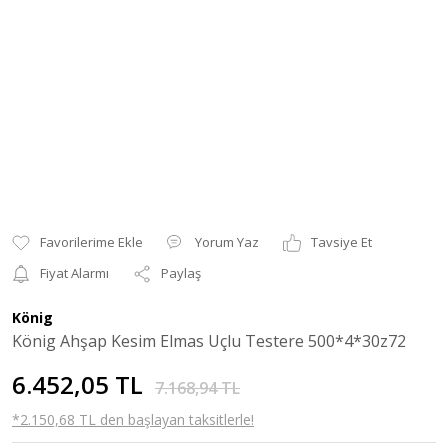
Yorum Yaz
Tavsiye Et
Fiyat Alarmı
Paylaş
König
König Ahşap Kesim Elmas Uçlu Testere 500*4*30z72
6.452,05 TL
7.168,94 TL
*2.150,68 TL den başlayan taksitlerle!