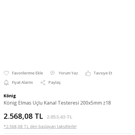
Yorum Yaz
Tavsiye Et
Fiyat Alarmı
Paylaş
König
König Elmas Uçlu Kanal Testeresi 200x5mm z18
2.568,08 TL
2.853,43 TL
*2.568,08 TL den başlayan taksitlerle!