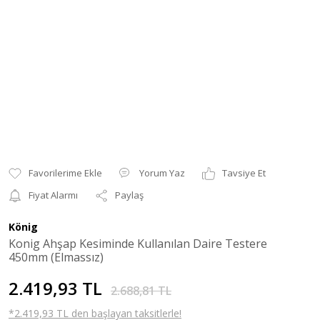
Yorum Yaz
Tavsiye Et
Fiyat Alarmı
Paylaş
König
Konig Ahşap Kesiminde Kullanılan Daire Testere
450mm (Elmassız)
2.419,93 TL
2.688,81 TL
*2.419,93 TL den başlayan taksitlerle!