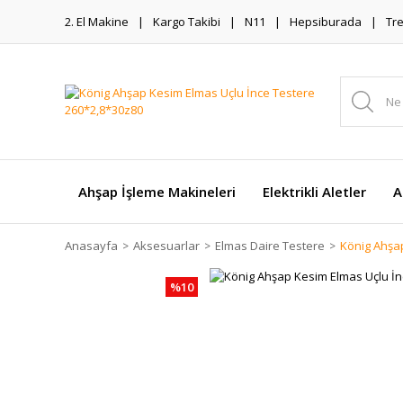
2. El Makine
Kargo Takibi
N11
Hepsiburada
Tr
Ahşap İşleme Makineleri
Elektrikli Aletler
A
Anasayfa
Aksesuarlar
Elmas Daire Testere
König Ahşa
%10