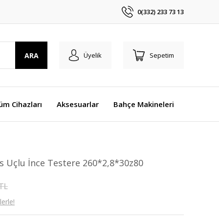
0(332) 233 73 13
ARA
Üyelik
Sepetim
üm Cihazları
Aksesuarlar
Bahçe Makineleri
 Uçlu İnce Testere 260*2,8*30z80
 TL
erle!