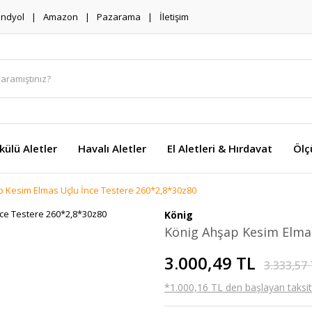
endyol
Amazon
Pazarama
İletişim
külü Aletler
Havalı Aletler
El Aletleri & Hırdavat
Ölç
p Kesim Elmas Uçlu İnce Testere 260*2,8*30z80
König
König Ahşap Kesim Elmas
3.000,49 TL
3.333,57
*1.000,16 TL den başlayan taksitl