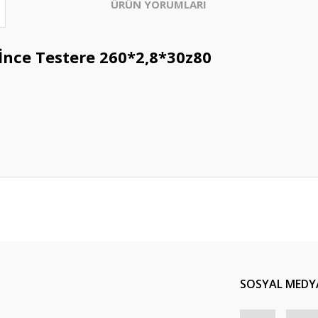
ÜRÜN YORUMLARI
İnce Testere 260*2,8*30z80
Bu ürüne ilk yorumu siz yapın!
Yorum Yaz
SOSYAL MEDY