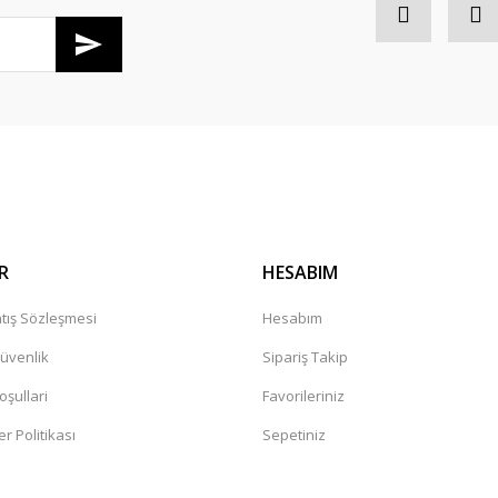
R
HESABIM
tış Sözleşmesi
Hesabım
Güvenlik
Sipariş Takip
oşullari
Favorileriniz
er Politikası
Sepetiniz