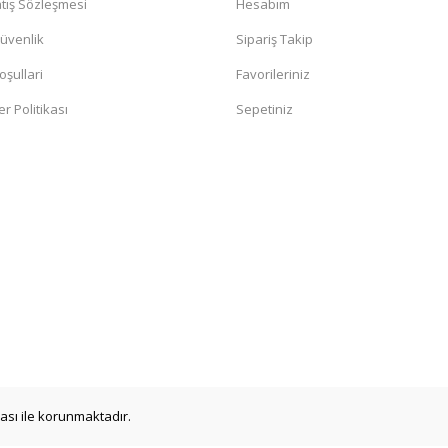
tış Sözleşmesi
Hesabım
Güvenlik
Sipariş Takip
oşullari
Favorileriniz
er Politikası
Sepetiniz
ikası ile korunmaktadır.