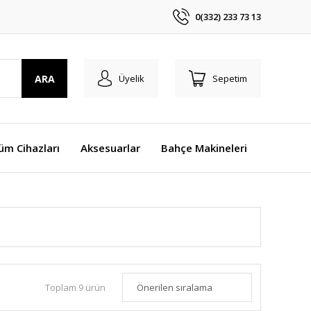
0(332) 233 73 13
ARA
Üyelik
Sepetim
üm Cihazları
Aksesuarlar
Bahçe Makineleri
Toplam 9 ürün