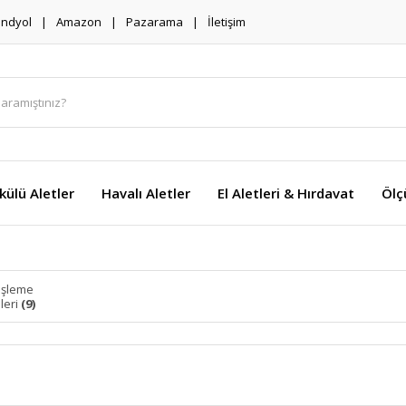
endyol
Amazon
Pazarama
İletişim
külü Aletler
Havalı Aletler
El Aletleri & Hırdavat
Ölç
İşleme
leri
(9)