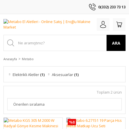
0(332) 233 73 13
ARA
Anasayfa
Metabo
Elektrikli Aletler
(1)
Aksesuarlar
(1)
Toplam 2 ürün
%8