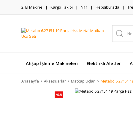
2. El Makine
Kargo Takibi
N11
Hepsiburada
Tr
Ahşap İşleme Makineleri
Elektrikli Aletler
A
Anasayfa
Aksesuarlar
Matkap Uçları
Metabo 6.27151 19
%8