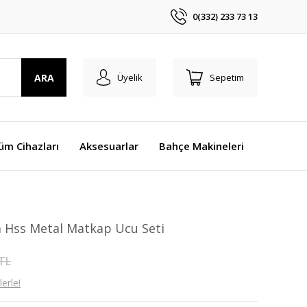
0(332) 233 73 13
ARA
Üyelik
Sepetim
üm Cihazları
Aksesuarlar
Bahçe Makineleri
a Hss Metal Matkap Ucu Seti
 TL
erle!