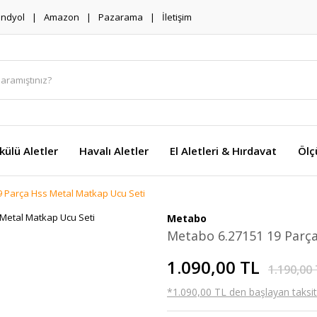
endyol
Amazon
Pazarama
İletişim
külü Aletler
Havalı Aletler
El Aletleri & Hırdavat
Ölç
 Parça Hss Metal Matkap Ucu Seti
Metabo
Metabo 6.27151 19 Parç
1.090,00 TL
1.190,00
*1.090,00 TL den başlayan taksitl