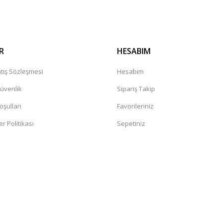
R
HESABIM
tış Sözleşmesi
Hesabım
Güvenlik
Sipariş Takip
oşullari
Favorileriniz
er Politikası
Sepetiniz