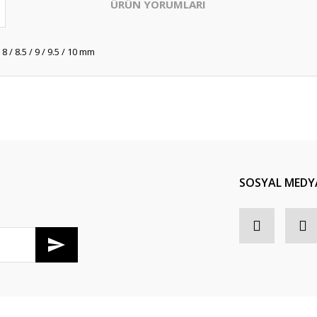
ÜRÜN YORUMLARI
 / 8 / 8.5 / 9 / 9.5 / 10 mm
Bu ürüne ilk yorumu siz yapın!
Yorum Yaz
SOSYAL MEDY