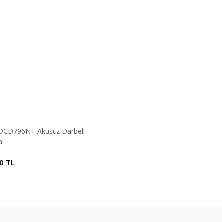
DCD796NT Aküsüz Darbeli
a
0 TL