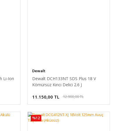
Dewalt
h Li-Ion
Dewalt DCH133NT SDS Plus 18 V
Kömürsüz Kırıcı Delici 2.6 J
11.150,00 TL
12.900,00 TL
%12