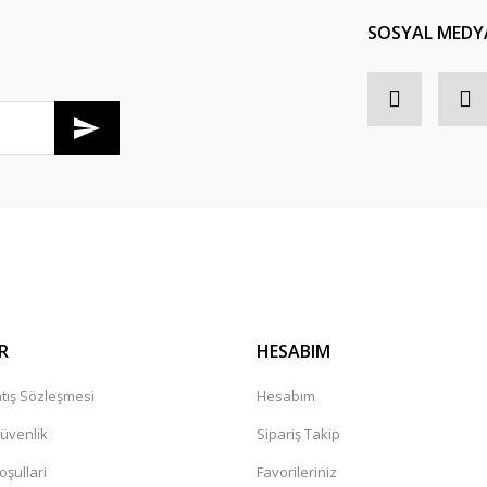
SOSYAL MEDY
R
HESABIM
tış Sözleşmesi
Hesabım
Güvenlik
Sipariş Takip
oşullari
Favorileriniz