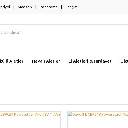
endyol
Amazon
Pazarama
İletişim
külü Aletler
Havalı Aletler
El Aletleri & Hırdavat
Ölç