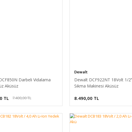
Dewalt
DCF850N Darbeli Vidalama
Dewalt DCF922NT 18Volt 1/2’
üz Aküsüz
Sıkma Makinesi Aküsüz
0 TL
8.490,00 TL
7.400,00 TL