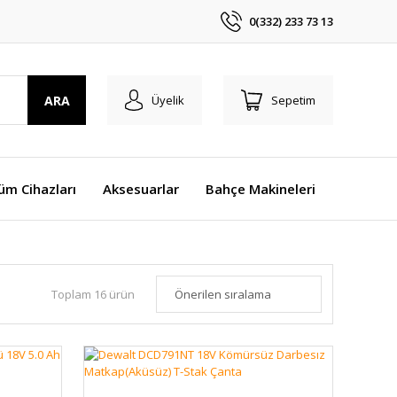
0(332) 233 73 13
ARA
Üyelik
Sepetim
üm Cihazları
Aksesuarlar
Bahçe Makineleri
Toplam 16 ürün