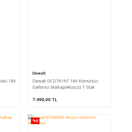
Dewalt
 Akü 18V
Dewalt DCD791NT 18V Kömürsüz
Darbesız Matkap(Aküsüz) T-Stak
Çanta
7.490,00 TL
%8