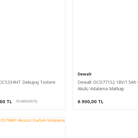
Dewalt
DCS334NT Dekupaj Testere
Dewalt DCD771S2 18V/1.5Ah Ç
Akülü Vidalama Matkap
,00 TL
6.900,00 TL
15.800,00 TL