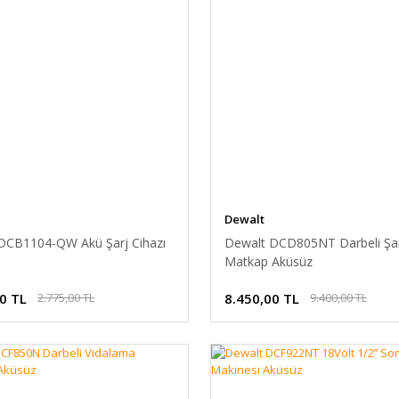
Dewalt
DCB1104-QW Akü Şarj Cihazı
Dewalt DCD805NT Darbeli Şarj
Matkap Aküsüz
0 TL
8.450,00 TL
2.775,00 TL
9.400,00 TL