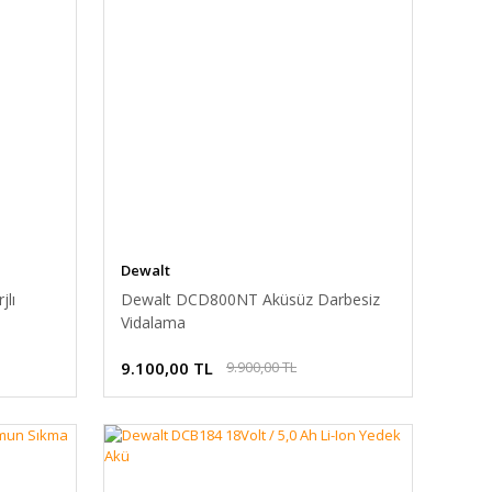
Dewalt
lı
Dewalt DCD800NT Aküsüz Darbesiz
Vidalama
9.100,00 TL
9.900,00 TL