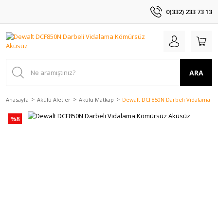
0(332) 233 73 13
ARA
Anasayfa
Akülü Aletler
Akülü Matkap
Dewalt DCF850N Darbeli Vidalama K
%8