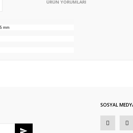
ÜRÜN YORUMLARI
95 mm
Bu ürüne ilk yorumu siz yapın!
Yorum Yaz
SOSYAL MEDY