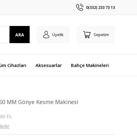
0(332) 233 73 13
ARA
Üyelik
Sepetim
üm Cihazları
Aksesuarlar
Bahçe Makineleri
260 MM Gönye Kesme Makinesi
00 TL
erle!