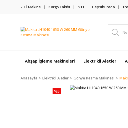
2. El Makine
Kargo Takibi
N11
Hepsiburada
Tr
Ahşap İşleme Makineleri
Elektrikli Aletler
A
Anasayfa
Elektrikli Aletler
Gönye Kesme Makinesi
Maki
%5