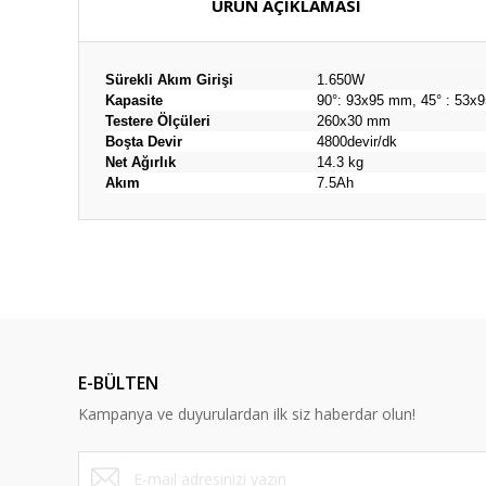
ÜRÜN AÇIKLAMASI
Sürekli Akım Girişi
1.650W
Kapasite
90°: 93x95 mm, 45° : 53x
Testere Ölçüleri
260x30 mm
Boşta Devir
4800devir/dk
Net Ağırlık
14.3 kg
Akım
7.5Ah
E-BÜLTEN
Kampanya ve duyurulardan ilk siz haberdar olun!