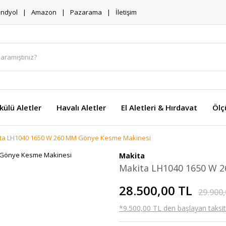
endyol
Amazon
Pazarama
İletişim
külü Aletler
Havalı Aletler
El Aletleri & Hırdavat
Ölç
ta LH1040 1650 W 260 MM Gönye Kesme Makinesi
Makita
Makita LH1040 1650 W 
28.500,00 TL
29.900,
*9.500,00 TL den başlayan taksitl