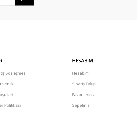
R
HESABIM
tış Sözleşmesi
Hesabım
Güvenlik
Sipariş Takip
oşullari
Favorileriniz
er Politikası
Sepetiniz