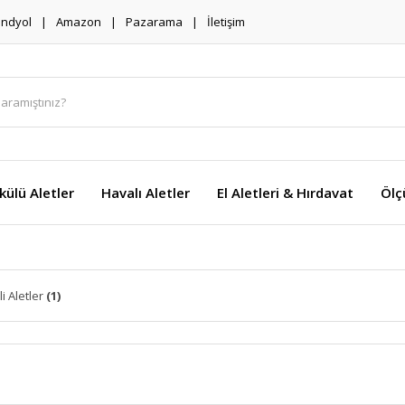
endyol
Amazon
Pazarama
İletişim
külü Aletler
Havalı Aletler
El Aletleri & Hırdavat
Ölç
li Aletler
(1)