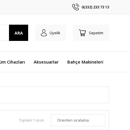
0(332) 233 73 13
ARA
Üyelik
Sepetim
üm Cihazları
Aksesuarlar
Bahçe Makineleri
Toplam 1 ürün