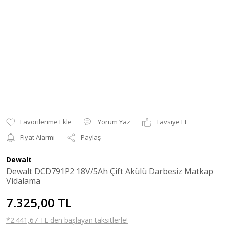
Yorum Yaz
Tavsiye Et
Fiyat Alarmı
Paylaş
Dewalt
Dewalt DCD791P2 18V/5Ah Çift Akülü Darbesiz Matkap
Vidalama
7.325,00 TL
*2.441,67 TL den başlayan taksitlerle!