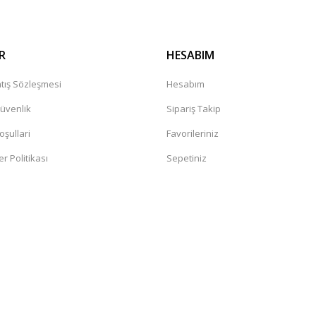
R
HESABIM
tış Sözleşmesi
Hesabım
Güvenlik
Sipariş Takip
oşullari
Favorileriniz
er Politikası
Sepetiniz