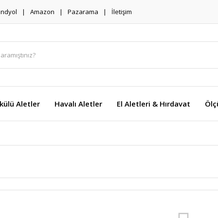
endyol
Amazon
Pazarama
İletişim
külü Aletler
Havalı Aletler
El Aletleri & Hırdavat
Ölç