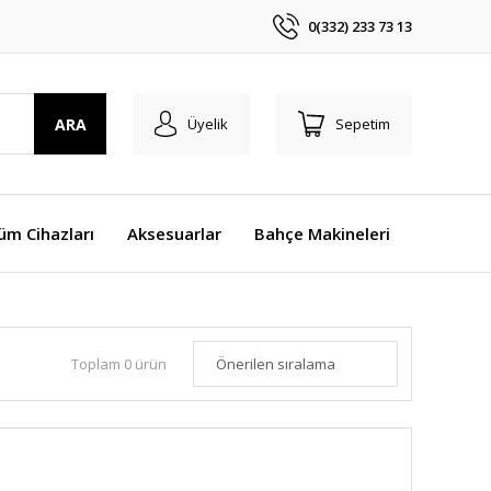
0(332) 233 73 13
ARA
Üyelik
Sepetim
üm Cihazları
Aksesuarlar
Bahçe Makineleri
Toplam 0 ürün