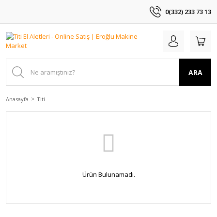
0(332) 233 73 13
ARA
Anasayfa
Titi
Ürün Bulunamadı.