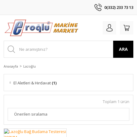
0(332) 233 73 13
ARA
Anasayfa
Lazoğlu
El Aletleri & Hırdavat
(1)
Toplam 1 ürün