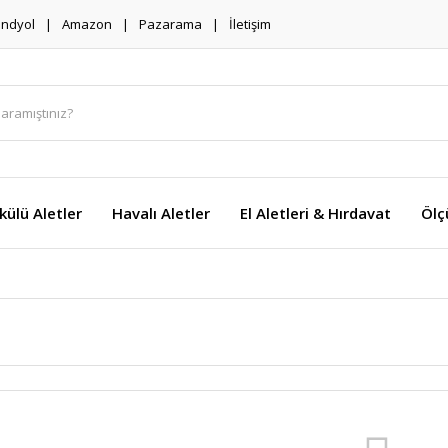
endyol
Amazon
Pazarama
İletişim
külü Aletler
Havalı Aletler
El Aletleri & Hırdavat
Ölç