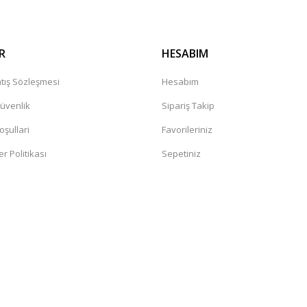
R
HESABIM
tış Sözleşmesi
Hesabım
Güvenlik
Sipariş Takip
oşullari
Favorileriniz
er Politikası
Sepetiniz