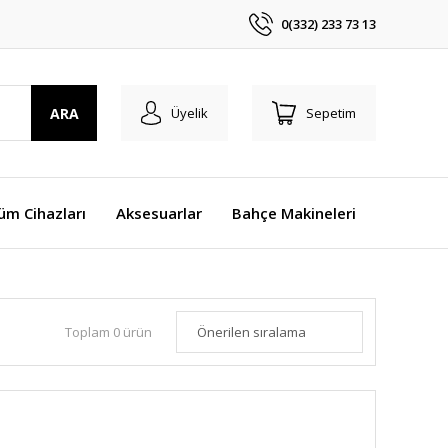
0(332) 233 73 13
ARA
Üyelik
Sepetim
üm Cihazları
Aksesuarlar
Bahçe Makineleri
Toplam 0 ürün