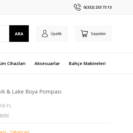
0(332) 233 73 13
ARA
Üyelik
Sepetim
üm Cihazları
Aksesuarlar
Bahçe Makineleri
ik & Lake Boya Pompası
18 TL
erle!
esi - Tabancası