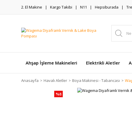
2. El Makine
Kargo Takibi
N11
Hepsiburada
Tr
Ahşap İşleme Makineleri
Elektrikli Aletler
A
Anasayfa
Havalı Aletler
Boya Makinesi - Tabancası
Wag
%8