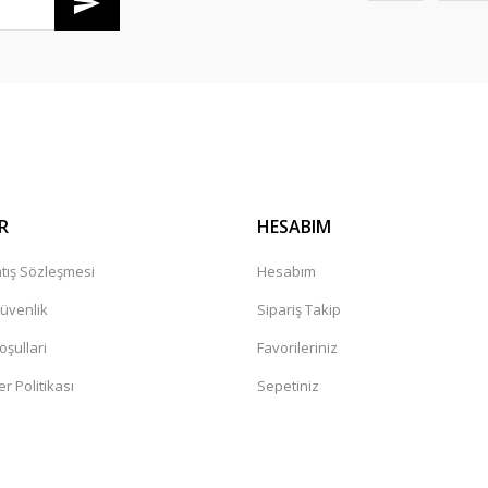
R
HESABIM
tış Sözleşmesi
Hesabım
Güvenlik
Sipariş Takip
oşullari
Favorileriniz
er Politikası
Sepetiniz