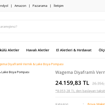
endyol
Amazon
Pazarama
İletişim
külü Aletler
Havalı Aletler
El Aletleri & Hırdavat
Ölç
ema Diyaframlı Vernik & Lake Boya Pompası
Wagema Diyaframlı Vern
24.159,83 TL
26.356,
*8.053,28 TL den başlayan taksitl
Kategori
Boya Makin