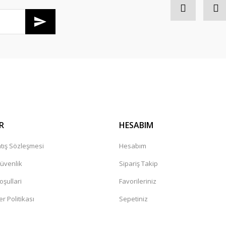
R
HESABIM
tış Sözleşmesi
Hesabım
Güvenlik
Sipariş Takip
oşullari
Favorileriniz
er Politikası
Sepetiniz