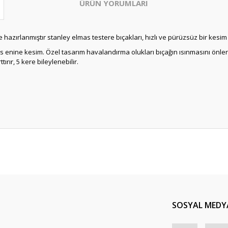
ÜRÜN YORUMLARI
yle hazırlanmıştır stanley elmas testere bıçakları, hızlı ve pürüzsüz bir kesim
 enine kesim. Özel tasarım havalandırma olukları bıçağın ısınmasını önler. 
rır, 5 kere bileylenebilir.
Bu ürüne ilk yorumu siz yapın!
Yorum Yaz
SOSYAL MEDY