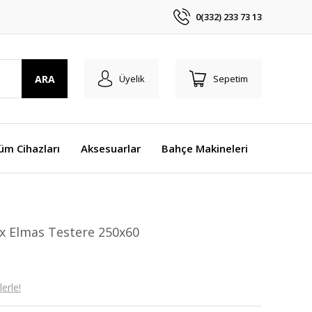
0(332) 233 73 13
ARA
Üyelik
Sepetim
üm Cihazları
Aksesuarlar
Bahçe Makineleri
x Elmas Testere 250x60
erle!