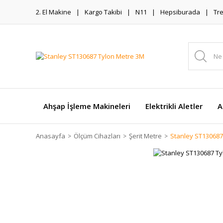
2. El Makine
Kargo Takibi
N11
Hepsiburada
Tr
Ahşap İşleme Makineleri
Elektrikli Aletler
A
Anasayfa
Ölçüm Cihazları
Şerit Metre
Stanley ST130687