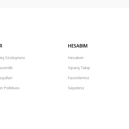
R
HESABIM
tış Sözleşmesi
Hesabım
Güvenlik
Sipariş Takip
oşullari
Favorileriniz
er Politikası
Sepetiniz