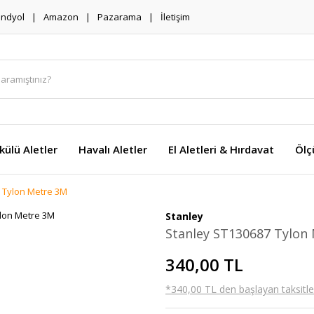
endyol
Amazon
Pazarama
İletişim
külü Aletler
Havalı Aletler
El Aletleri & Hırdavat
Ölç
 Tylon Metre 3M
Stanley
Stanley ST130687 Tylon
340,00 TL
*340,00 TL den başlayan taksitler