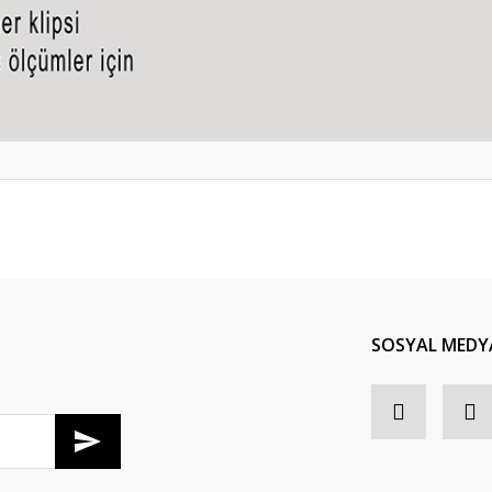
Bu ürüne ilk yorumu siz yapın!
Yorum Yaz
SOSYAL MEDY