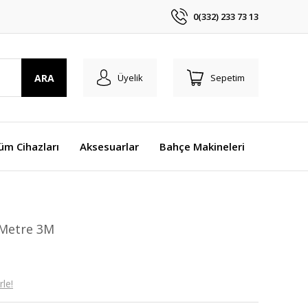
0(332) 233 73 13
ARA
Üyelik
Sepetim
üm Cihazları
Aksesuarlar
Bahçe Makineleri
 Metre 3M
le!