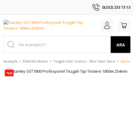
0(332) 233 73 13
ARA
Anasayfa
Elektrikli Aletler
Tezgah Üstü Testere - Mini Yatar Daire
Stanley
%8