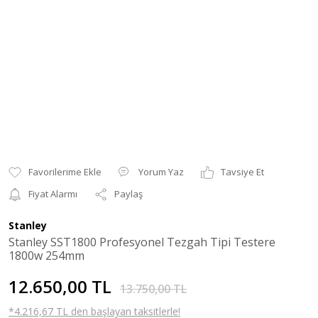
Yorum Yaz
Tavsiye Et
Fiyat Alarmı
Paylaş
Stanley
Stanley SST1800 Profesyonel Tezgah Tipi Testere
1800w 254mm
12.650,00 TL
13.750,00 TL
*4.216,67 TL den başlayan taksitlerle!