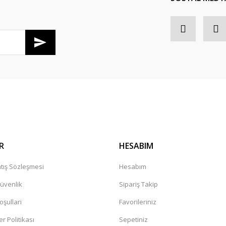
R
HESABIM
tış Sözleşmesi
Hesabım
Güvenlik
Sipariş Takip
oşullari
Favorileriniz
er Politikası
Sepetiniz