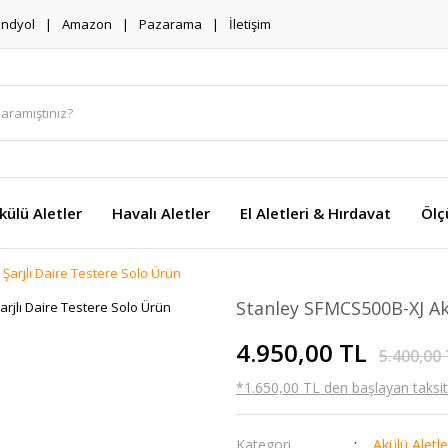
endyol
Amazon
Pazarama
İletişim
külü Aletler
Havalı Aletler
El Aletleri & Hırdavat
Ölç
arjlı Daire Testere Solo Ürün
Stanley SFMCS500B-XJ Ak
4.950,00 TL
5.400,00
*1.650,00 TL den başlayan taksitl
Kategori
Akülü Aletle