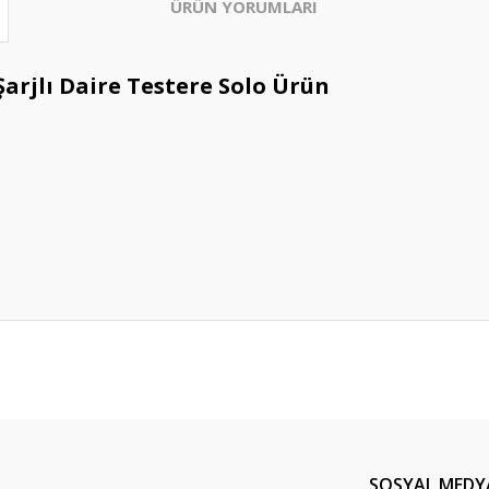
ÜRÜN YORUMLARI
arjlı Daire Testere Solo Ürün
Bu ürüne ilk yorumu siz yapın!
Yorum Yaz
SOSYAL MEDY