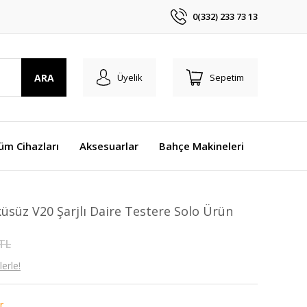
0(332) 233 73 13
ARA
Üyelik
Sepetim
üm Cihazları
Aksesuarlar
Bahçe Makineleri
üsüz V20 Şarjlı Daire Testere Solo Ürün
 TL
erle!
r