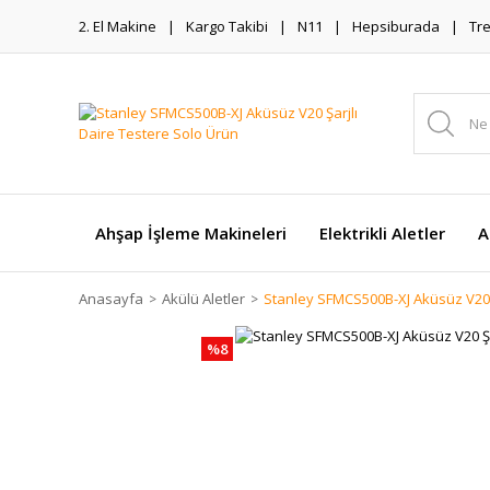
2. El Makine
Kargo Takibi
N11
Hepsiburada
Tr
Ahşap İşleme Makineleri
Elektrikli Aletler
A
Anasayfa
Akülü Aletler
Stanley SFMCS500B-XJ Aküsüz V20 Ş
%8