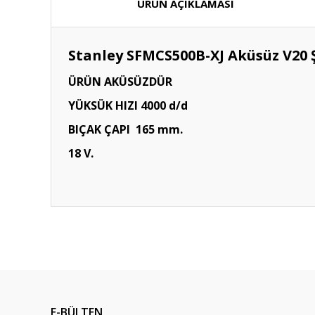
ÜRÜN AÇIKLAMASI
Stanley SFMCS500B-XJ Aküsüz V20 Ş
ÜRÜN AKÜSÜZDÜR
YÜKSÜK HIZI 4000 d/d
BIÇAK ÇAPI 165 mm.
18 V.
E-BÜLTEN