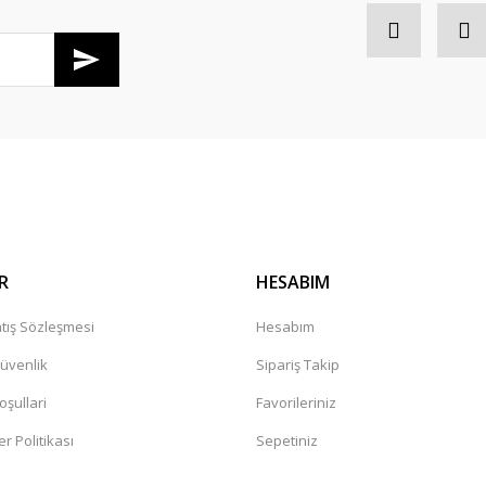
R
HESABIM
tış Sözleşmesi
Hesabım
Güvenlik
Sipariş Takip
oşullari
Favorileriniz
er Politikası
Sepetiniz