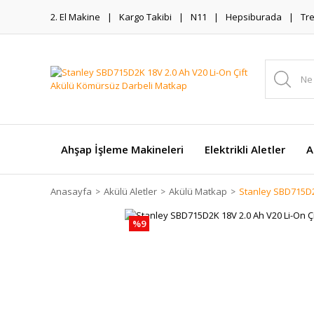
2. El Makine
Kargo Takibi
N11
Hepsiburada
Tr
Ahşap İşleme Makineleri
Elektrikli Aletler
A
Anasayfa
Akülü Aletler
Akülü Matkap
Stanley SBD715D2
%9