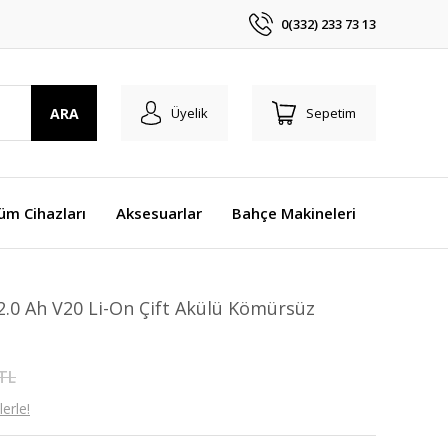
0(332) 233 73 13
ARA
Üyelik
Sepetim
üm Cihazları
Aksesuarlar
Bahçe Makineleri
.0 Ah V20 Li-On Çift Akülü Kömürsüz
 TL
erle!