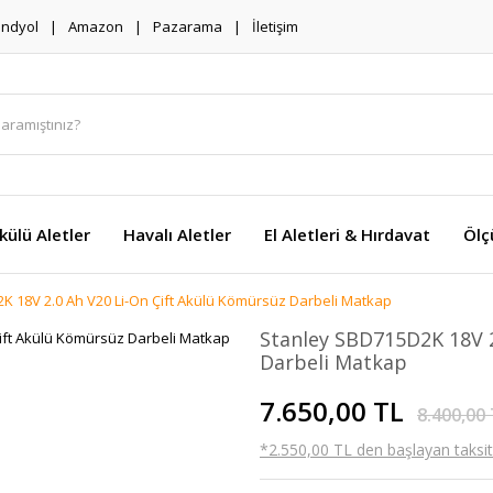
endyol
Amazon
Pazarama
İletişim
külü Aletler
Havalı Aletler
El Aletleri & Hırdavat
Ölç
K 18V 2.0 Ah V20 Li-On Çift Akülü Kömürsüz Darbeli Matkap
Stanley SBD715D2K 18V 2
Darbeli Matkap
7.650,00 TL
8.400,00
*2.550,00 TL den başlayan taksitl