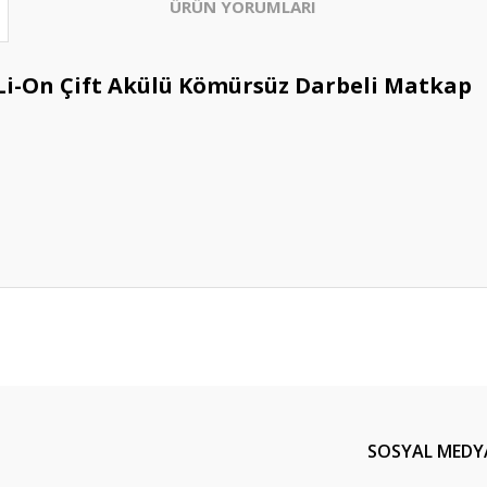
ÜRÜN YORUMLARI
 Li-On Çift Akülü Kömürsüz Darbeli Matkap
Bu ürüne ilk yorumu siz yapın!
Yorum Yaz
SOSYAL MEDY