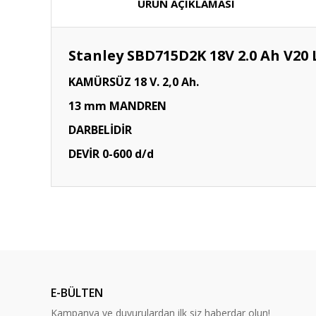
ÜRÜN AÇIKLAMASI
Stanley SBD715D2K 18V 2.0 Ah V20
KAMÜRSÜZ 18 V. 2,0 Ah.
13 mm MANDREN
DARBELİDİR
DEVİR 0-600 d/d
E-BÜLTEN
Kampanya ve duyurulardan ilk siz haberdar olun!