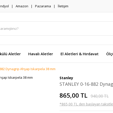
endyol
Amazon
Pazarama
İletişim
külü Aletler
Havalı Aletler
El Aletleri & Hırdavat
Ölç
882 Dynagrip Ahşap Iskarpela 38 mm
Stanley
STANLEY 0-16-882 Dynag
865,00 TL
940,00 TL
*865,00 TL den başlayan taksitler