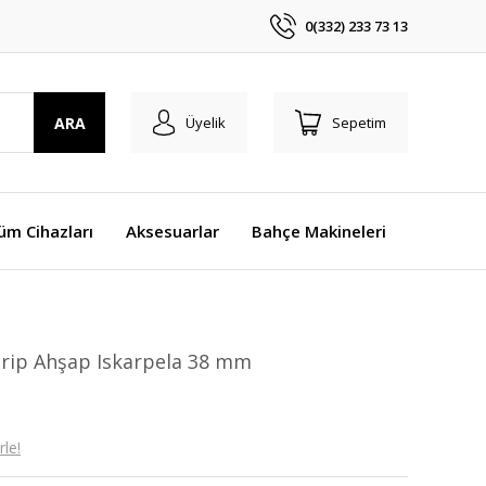
0(332) 233 73 13
ARA
Üyelik
Sepetim
üm Cihazları
Aksesuarlar
Bahçe Makineleri
rip Ahşap Iskarpela 38 mm
le!