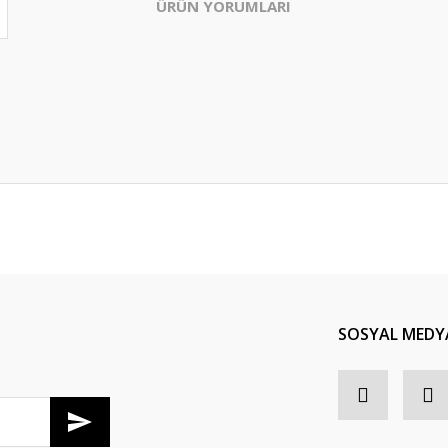
ÜRÜN YORUMLARI
Bu ürüne ilk yorumu siz yapın!
Yorum Yaz
SOSYAL MEDY