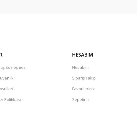
R
HESABIM
tış Sözleşmesi
Hesabım
Güvenlik
Sipariş Takip
oşullari
Favorileriniz
er Politikası
Sepetiniz