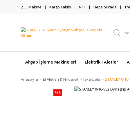
2. El Makine
Kargo Takibi
N11
Hepsiburada
Tr
Ahşap İşleme Makineleri
Elektrikli Aletler
A
Anasayfa
El Aletleri & Hırdavat
İskarpela
STANLEY 0-16-
%8