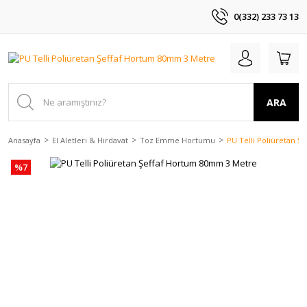
0(332) 233 73 13
ARA
Anasayfa
El Aletleri & Hırdavat
Toz Emme Hortumu
PU Telli Poliüretan 
%7