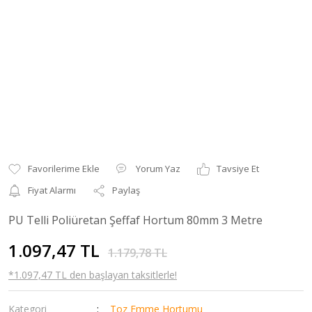
Yorum Yaz
Tavsiye Et
Fiyat Alarmı
Paylaş
PU Telli Poliüretan Şeffaf Hortum 80mm 3 Metre
1.097,47 TL
1.179,78 TL
*1.097,47 TL den başlayan taksitlerle!
Kategori
Toz Emme Hortumu