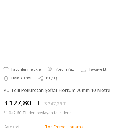
Yorum Yaz
Tavsiye Et
Fiyat Alarmı
Paylaş
PU Telli Poliüretan Şeffaf Hortum 70mm 10 Metre
3.127,80 TL
3.347,29 TL
*1.042,60 TL den başlayan taksitlerle!
Kategori
Toz Emme Hortumu