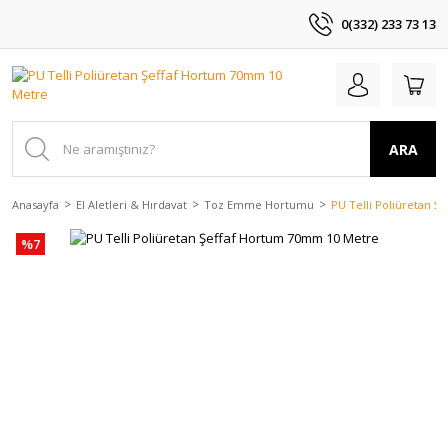
0(332) 233 73 13
ARA
Anasayfa
El Aletleri & Hırdavat
Toz Emme Hortumu
PU Telli Poliüretan 
%7