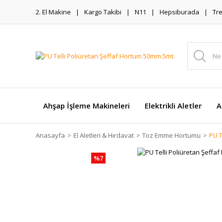
2. El Makine
Kargo Takibi
N11
Hepsiburada
Tr
Ahşap İşleme Makineleri
Elektrikli Aletler
A
Anasayfa
El Aletleri & Hırdavat
Toz Emme Hortumu
PU T
%7