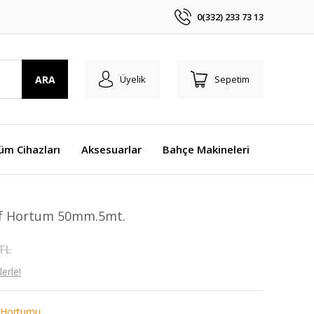
0(332) 233 73 13
ARA
Üyelik
Sepetim
üm Cihazları
Aksesuarlar
Bahçe Makineleri
faf Hortum 50mm.5mt.
 TL
erle!
Hortumu