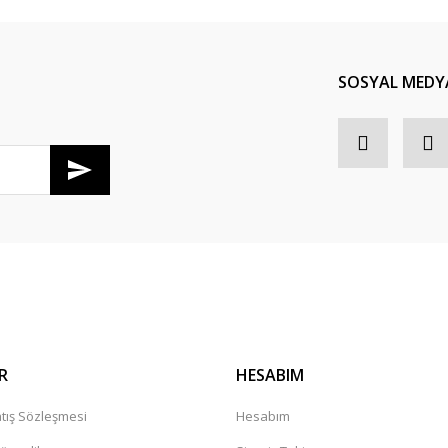
Yorum Yaz
SOSYAL MEDY
R
HESABIM
tış Sözleşmesi
Hesabım