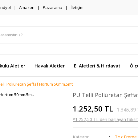
endyol
Amazon
Pazarama
İletişim
külü Aletler
Havalı Aletler
El Aletleri & Hırdavat
Ölç
elli Poliüretan Şeffaf Hortum 50mm.5mt.
PU Telli Poliüretan Şef
1.252,50 TL
1.345,89
*1.252,50 TL den başlayan taksitl
Kategori
Toz Emme 