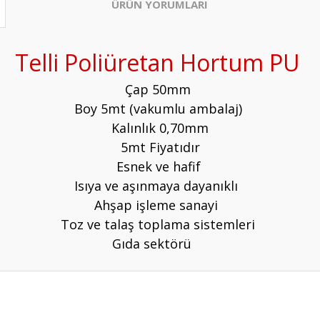
ÜRÜN YORUMLARI
Telli Poliüretan Hortum PU
Çap 50mm
Boy 5mt (vakumlu ambalaj)
Kalınlık 0,70mm
5mt Fiyatıdır
Esnek ve hafif
Isıya ve aşınmaya dayanıklı
Ahşap işleme sanayi
Toz ve talaş toplama sistemleri
Gıda sektörü
Bu ürüne ilk yorumu siz yapın!