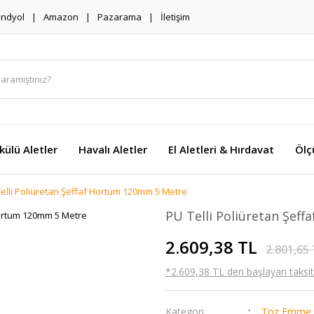
endyol
Amazon
Pazarama
İletişim
külü Aletler
Havalı Aletler
El Aletleri & Hırdavat
Ölç
elli Poliüretan Şeffaf Hortum 120mm 5 Metre
PU Telli Poliüretan Şef
2.609,38 TL
2.801,65
*2.609,38 TL den başlayan taksitl
Kategori
Toz Emme 