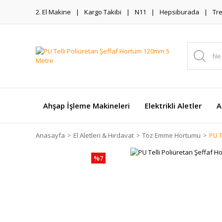
2. El Makine
Kargo Takibi
N11
Hepsiburada
Tr
Ahşap İşleme Makineleri
Elektrikli Aletler
A
Anasayfa
El Aletleri & Hırdavat
Toz Emme Hortumu
PU T
%7