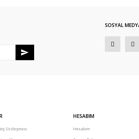
Yorum Yaz
SOSYAL MEDY
R
HESABIM
tış Sözleşmesi
Hesabım