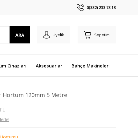
0(332) 233 73 13
ARA
Üyelik
Sepetim
üm Cihazları
Aksesuarlar
Bahçe Makineleri
faf Hortum 120mm 5 Metre
 TL
erle!
Hortumu