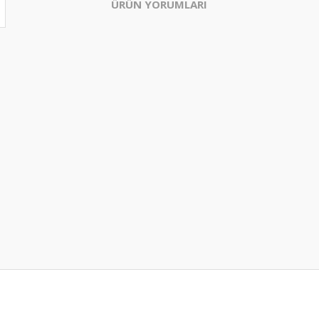
ÜRÜN YORUMLARI
Bu ürüne ilk yorumu siz yapın!