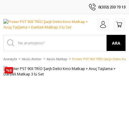
0(332) 233 73 13
ARA
Anasayfa
Akülü Aletler
Akülü Matkap
Proter PST 903 TRİO Şarjlı Delici Kır
%8