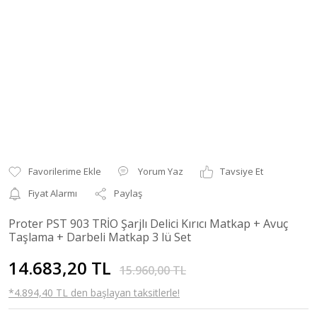
Yorum Yaz
Tavsiye Et
Fiyat Alarmı
Paylaş
Proter PST 903 TRİO Şarjlı Delici Kırıcı Matkap + Avuç
Taşlama + Darbeli Matkap 3 lü Set
14.683,20 TL
15.960,00 TL
*4.894,40 TL den başlayan taksitlerle!