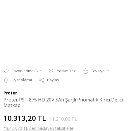
Yorum Yaz
Tavsiye Et
Fiyat Alarmı
Paylaş
Proter
Proter PST 875 HD 20V 5Ah Şarjlı Pnömatik Kırıcı Delici
Matkap
10.313,20 TL
11.210,00 TL
*3.437,73 TL den başlayan taksitlerle!