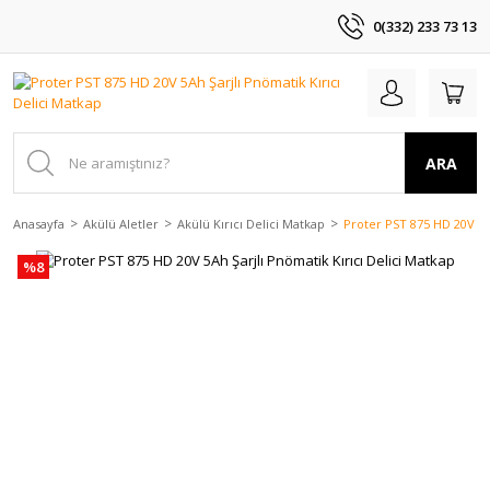
0(332) 233 73 13
ARA
Anasayfa
Akülü Aletler
Akülü Kırıcı Delici Matkap
Proter PST 875 HD 20V 5Ah
%8