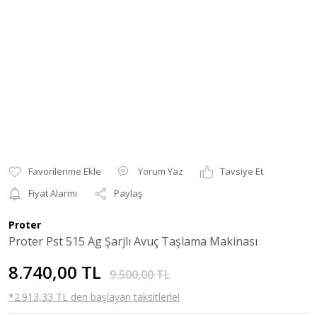
Yorum Yaz
Tavsiye Et
Fiyat Alarmı
Paylaş
Proter
Proter Pst 515 Ag Şarjlı Avuç Taşlama Makinası
8.740,00 TL
9.500,00 TL
*2.913,33 TL den başlayan taksitlerle!