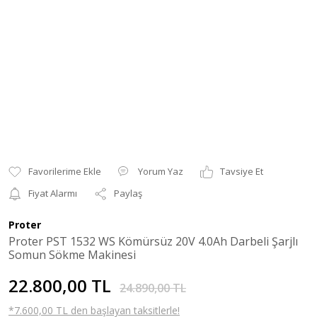
Yorum Yaz
Tavsiye Et
Fiyat Alarmı
Paylaş
Proter
Proter PST 1532 WS Kömürsüz 20V 4.0Ah Darbeli Şarjlı
Somun Sökme Makinesi
22.800,00 TL
24.890,00 TL
*7.600,00 TL den başlayan taksitlerle!