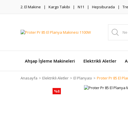
2. El Makine
Kargo Takibi
N11
Hepsiburada
Tr
Ahşap İşleme Makineleri
Elektrikli Aletler
A
Anasayfa
Elektrikli Aletler
El Planyası
Proter Pr 85 El P
%8