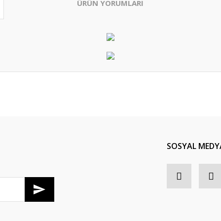
ÜRÜN YORUMLARI
Bu ürüne ilk yorumu siz yapın!
Yorum Yaz
SOSYAL MEDY