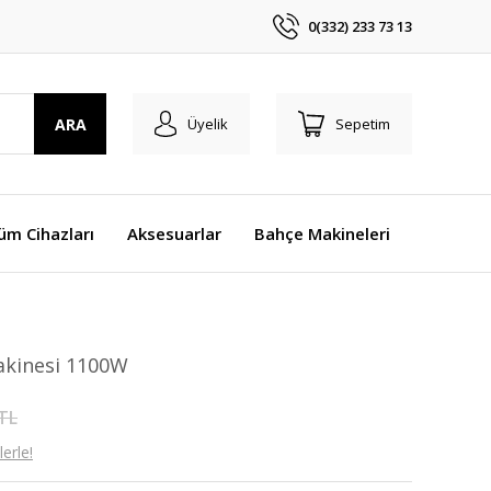
0(332) 233 73 13
ARA
Üyelik
Sepetim
üm Cihazları
Aksesuarlar
Bahçe Makineleri
Makinesi 1100W
 TL
erle!