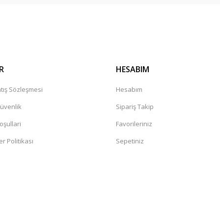
R
HESABIM
tış Sözleşmesi
Hesabım
Güvenlik
Sipariş Takip
oşullari
Favorileriniz
er Politikası
Sepetiniz