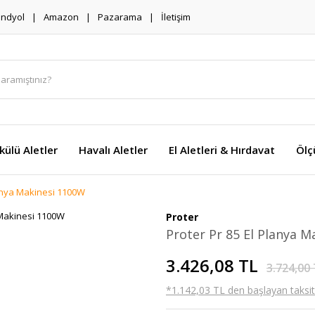
endyol
Amazon
Pazarama
İletişim
külü Aletler
Havalı Aletler
El Aletleri & Hırdavat
Ölç
lanya Makinesi 1100W
Proter
Proter Pr 85 El Planya 
3.426,08 TL
3.724,00
*1.142,03 TL den başlayan taksitl