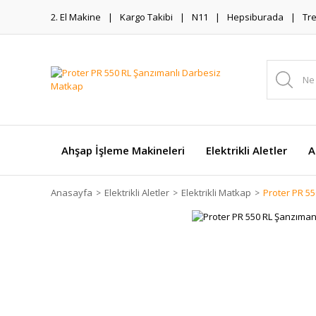
2. El Makine
Kargo Takibi
N11
Hepsiburada
Tr
Ahşap İşleme Makineleri
Elektrikli Aletler
A
Anasayfa
Elektrikli Aletler
Elektrikli Matkap
Proter PR 5