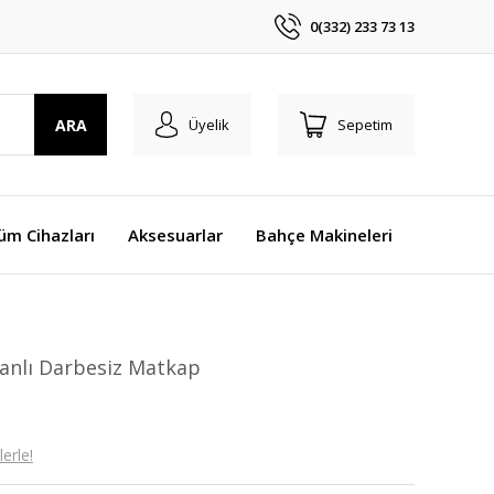
0(332) 233 73 13
ARA
Üyelik
Sepetim
üm Cihazları
Aksesuarlar
Bahçe Makineleri
anlı Darbesiz Matkap
erle!