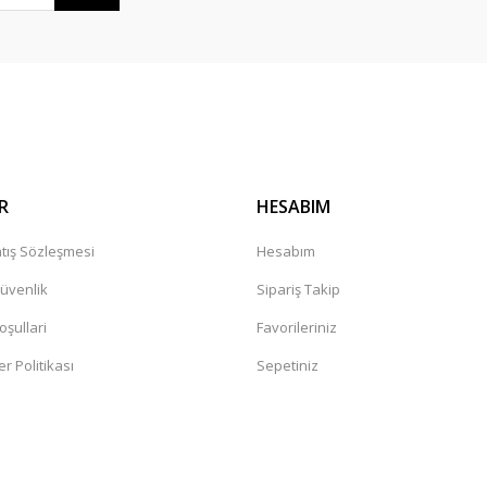
R
HESABIM
tış Sözleşmesi
Hesabım
Güvenlik
Sipariş Takip
oşullari
Favorileriniz
er Politikası
Sepetiniz