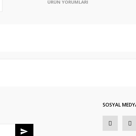
ÜRÜN YORUMLARI
Bu ürüne ilk yorumu siz yapın!
Yorum Yaz
SOSYAL MEDY