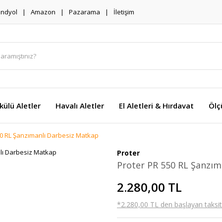
endyol
Amazon
Pazarama
İletişim
külü Aletler
Havalı Aletler
El Aletleri & Hırdavat
Ölç
50 RL Şanzımanlı Darbesiz Matkap
Proter
Proter PR 550 RL Şanzım
2.280,00 TL
*2.280,00 TL den başlayan taksitl