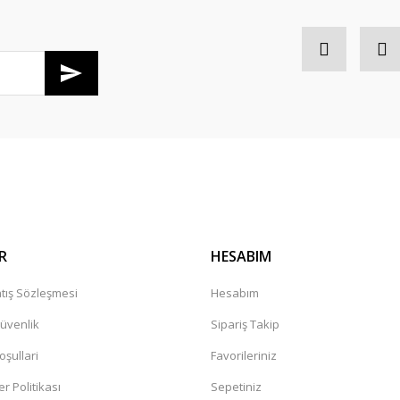
R
HESABIM
tış Sözleşmesi
Hesabım
Güvenlik
Sipariş Takip
oşullari
Favorileriniz
er Politikası
Sepetiniz