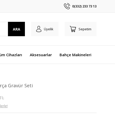
0(332) 233 73 13
ARA
Üyelik
Sepetim
üm Cihazları
Aksesuarlar
Bahçe Makineleri
rça Gravür Seti
 TL
erle!