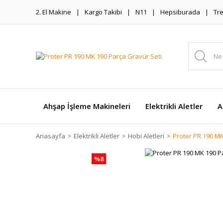
2. El Makine
Kargo Takibi
N11
Hepsiburada
Tr
Ahşap İşleme Makineleri
Elektrikli Aletler
A
Anasayfa
Elektrikli Aletler
Hobi Aletleri
Proter PR 190 MK
%8