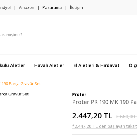
endyol
Amazon
Pazarama
İletişim
külü Aletler
Havalı Aletler
El Aletleri & Hırdavat
Ölç
 190 Parça Gravür Seti
Proter
Proter PR 190 MK 190 Pa
2.447,20 TL
2.660,00
*2.447,20 TL den başlayan taksitl