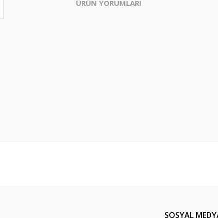
ÜRÜN YORUMLARI
Bu ürüne ilk yorumu siz yapın!
Yorum Yaz
SOSYAL MEDY