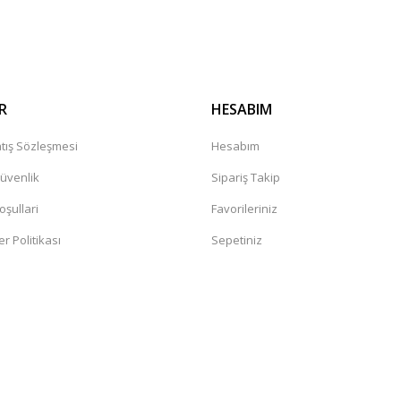
R
HESABIM
tış Sözleşmesi
Hesabım
Güvenlik
Sipariş Takip
oşullari
Favorileriniz
er Politikası
Sepetiniz