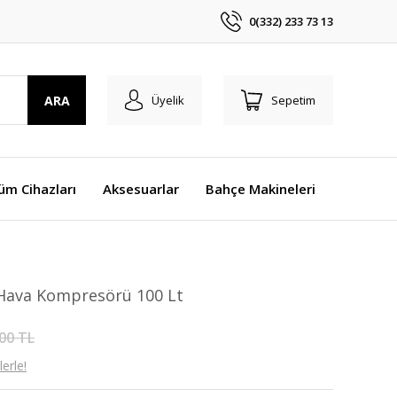
0(332) 233 73 13
ARA
Üyelik
Sepetim
üm Cihazları
Aksesuarlar
Bahçe Makineleri
 Hava Kompresörü 100 Lt
00 TL
erle!