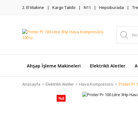
2. El Makine
Kargo Takibi
N11
Hepsiburada
Tr
Ahşap İşleme Makineleri
Elektrikli Aletler
A
Anasayfa
Elektrikli Aletler
Hava Kompresörü
Proter Pr 
%8