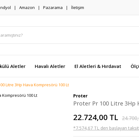
endyol
Amazon
Pazarama
İletişim
külü Aletler
Havalı Aletler
El Aletleri & Hırdavat
Ölç
100 Litre 3Hp Hava Kompresörü 100 Lt
Proter
Proter Pr 100 Litre 3Hp
22.724,00 TL
24.700,
*7.574,67 TL den başlayan taksitl