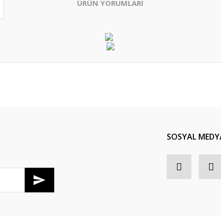
ÜRÜN YORUMLARI
Bu ürüne ilk yorumu siz yapın!
Yorum Yaz
SOSYAL MEDY