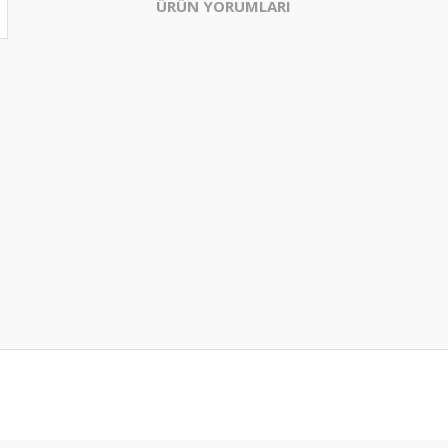
ÜRÜN YORUMLARI
Bu ürüne ilk yorumu siz yapın!