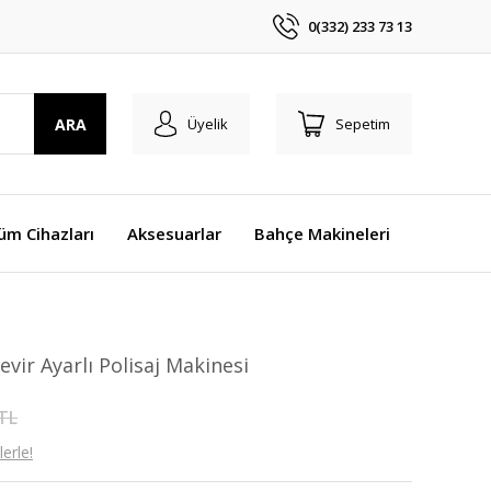
0(332) 233 73 13
ARA
Üyelik
Sepetim
üm Cihazları
Aksesuarlar
Bahçe Makineleri
vir Ayarlı Polisaj Makinesi
 TL
erle!