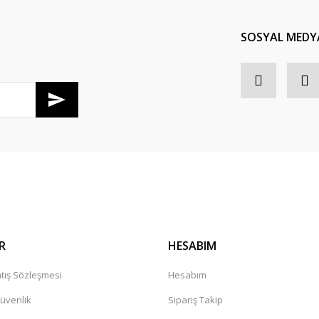
Yorum Yaz
SOSYAL MEDY
R
HESABIM
tış Sözleşmesi
Hesabım
Güvenlik
Sipariş Takip