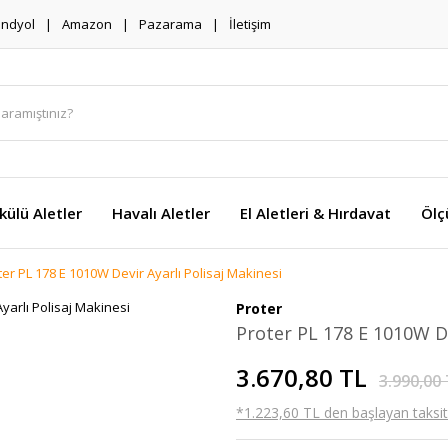
endyol
Amazon
Pazarama
İletişim
külü Aletler
Havalı Aletler
El Aletleri & Hırdavat
Ölç
ter PL 178 E 1010W Devir Ayarlı Polisaj Makinesi
Proter
Proter PL 178 E 1010W De
3.670,80 TL
3.990,00
*1.223,60 TL den başlayan taksitl